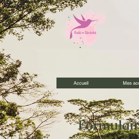
Accueil
Mes ac
Formulai