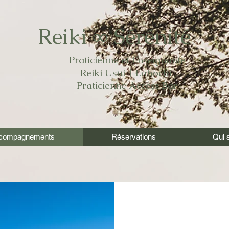
Reiki ∞ Sérénité
Praticienne et Enseignante
Reiki Usui | Lahochi
Praticienne Access Bar
compagnements
Réservations
Qui s