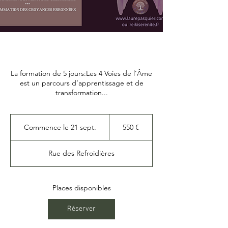
La formation de 5 jours:Les 4 Voies de l’Âme
est un parcours d’apprentissage et de
transformation...
550
euros
Commence le 21 sept.
C
550 €
o
m
Rue des Refroidières
m
e
n
c
Places disponibles
e
l
Réserver
e
2