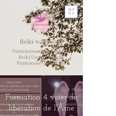
ME
NU
Reiki ∞ Sérénité
Praticienne et Enseignante
Reiki Usui | Lahochi
Praticienne Access Bar
Formation 4 voies de
libération de l'Âme